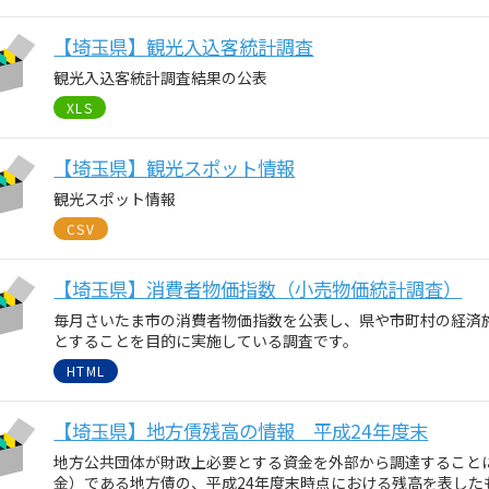
【埼玉県】観光入込客統計調査
観光入込客統計調査結果の公表
XLS
【埼玉県】観光スポット情報
観光スポット情報
CSV
【埼玉県】消費者物価指数（小売物価統計調査）
毎月さいたま市の消費者物価指数を公表し、県や市町村の経済
とすることを目的に実施している調査です。
HTML
【埼玉県】地方債残高の情報 平成24年度末
地方公共団体が財政上必要とする資金を外部から調達すること
金）である地方債の、平成24年度末時点における残高を表した