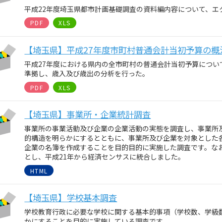
平成22年度埼玉県都市計画基礎調査の資料編内容について、エ
PDF
XLS
【埼玉県】平成27年度市町村普通会計当初予算の概況
平成27年度における県内の全市町村の普通会計当初予算につい
準拠し、歳入及び歳出の分析を行った。
PDF
XLS
【埼玉県】事業所・企業統計調査
事業所の事業活動及び企業の企業活動の実態を調査し、事業所
的構造を明らかにするとともに、事業所及び企業を対象とした
企業の名簿を作成することを目的目的に実施した調査です。なお
とし、平成21年から経済センサスに統合しました。
HTML
【埼玉県】学校基本調査
学校教育行政に必要な学校に関する基本的事項（学校数、学級
かにすることを目的に実施している調査です。