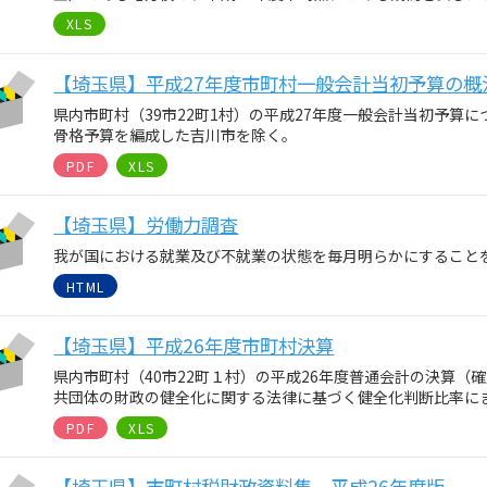
XLS
【埼玉県】平成27年度市町村一般会計当初予算の概況
県内市町村（39市22町1村）の平成27年度一般会計当初予算
骨格予算を編成した吉川市を除く。
PDF
XLS
【埼玉県】労働力調査
我が国における就業及び不就業の状態を毎月明らかにすること
HTML
【埼玉県】平成26年度市町村決算
県内市町村（40市22町１村）の平成26年度普通会計の決算（
共団体の財政の健全化に関する法律に基づく健全化判断比率に
PDF
XLS
【埼玉県】市町村税財政資料集 平成26年度版