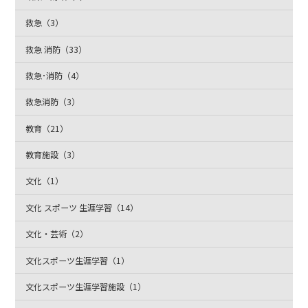
救急（3）
救急 消防（33）
救急･消防（4）
救急消防（3）
教育（21）
教育施設（3）
文化（1）
文化 スポーツ 生涯学習（14）
文化・芸術（2）
文化スポーツ生涯学習（1）
文化スポーツ生涯学習施設（1）