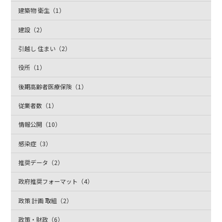
建築物 衛生（1）
建設（2）
引越し 住まい（2）
役所（1）
後期高齢者医療保険（1）
従業者数（1）
情報公開（10）
感染症（3）
推奨データ（2）
政府推奨フォーマット（4）
政策 計画 取組（2）
政策・財政（6）