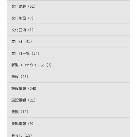
文化史跡（51）
文化施設（7）
文化芸術（1）
文化財（41）
文化財一覧（24）
新型コロナウイルス（2）
施設（23）
施設情報（248）
施設景観（21）
景観（18）
景観情報（9）
暮らし（15）