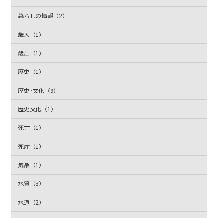
暮らしの情報（2）
歳入（1）
歳出（1）
歴史（1）
歴史･文化（9）
歴史文化（1）
死亡（1）
死産（1）
気象（1）
水質（3）
水道（2）