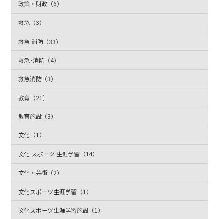
政策・財政（6）
救急（3）
救急 消防（33）
救急･消防（4）
救急消防（3）
教育（21）
教育施設（3）
文化（1）
文化 スポーツ 生涯学習（14）
文化・芸術（2）
文化スポーツ生涯学習（1）
文化スポーツ生涯学習施設（1）