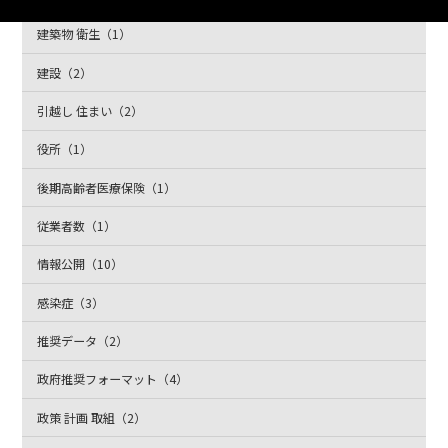
建築物 衛生（1）
建設（2）
引越し 住まい（2）
役所（1）
後期高齢者医療保険（1）
従業者数（1）
情報公開（10）
感染症（3）
推奨データ（2）
政府推奨フォーマット（4）
政策 計画 取組（2）