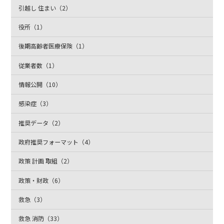
引越し 住まい（2）
役所（1）
後期高齢者医療保険（1）
従業者数（1）
情報公開（10）
感染症（3）
推奨データ（2）
政府推奨フォーマット（4）
政策 計画 取組（2）
政策・財政（6）
救急（3）
救急 消防（33）