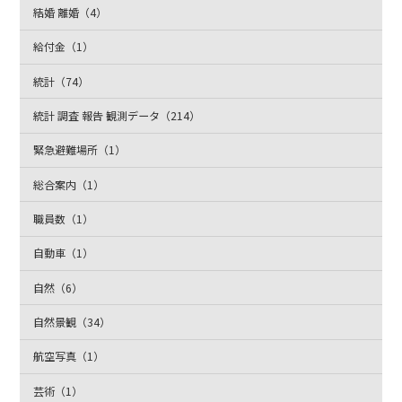
結婚 離婚（4）
給付金（1）
統計（74）
統計 調査 報告 観測データ（214）
緊急避難場所（1）
総合案内（1）
職員数（1）
自動車（1）
自然（6）
自然景観（34）
航空写真（1）
芸術（1）