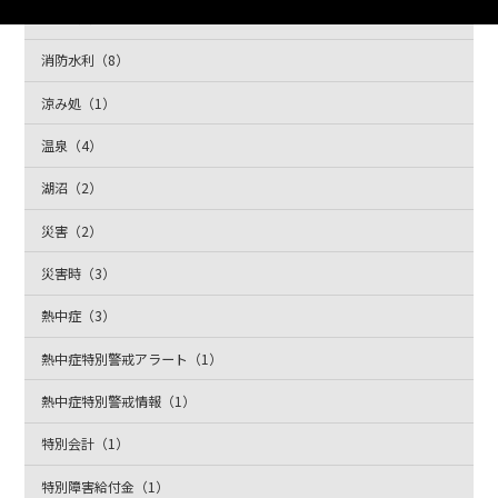
消防（6）
消防水利（8）
涼み処（1）
温泉（4）
湖沼（2）
災害（2）
災害時（3）
熱中症（3）
熱中症特別警戒アラート（1）
熱中症特別警戒情報（1）
特別会計（1）
特別障害給付金（1）