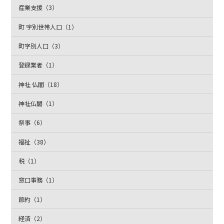
産業支援（3）
町 字別世帯人口（1）
町字別人口（3）
登録業者（1）
神社 仏閣（18）
神社仏閣（1）
祭事（6）
福祉（38）
税（1）
窓口事務（1）
節約（1）
経済（2）