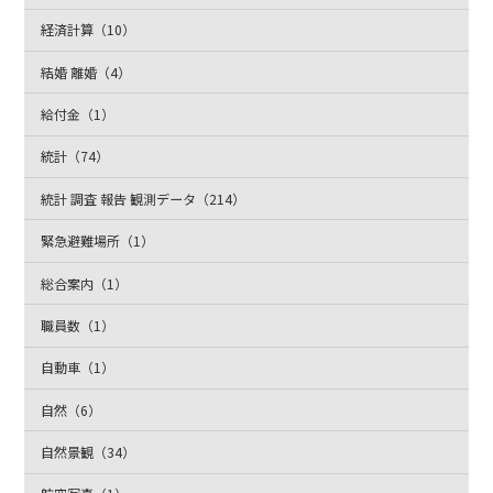
経済計算（10）
結婚 離婚（4）
給付金（1）
統計（74）
統計 調査 報告 観測データ（214）
緊急避難場所（1）
総合案内（1）
職員数（1）
自動車（1）
自然（6）
自然景観（34）