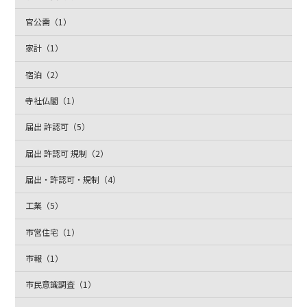
官公需（1）
家計（1）
宿泊（2）
寺社仏閣（1）
届出 許認可（5）
届出 許認可 規制（2）
届出・許認可・規制（4）
工業（5）
市営住宅（1）
市報（1）
市民意識調査（1）