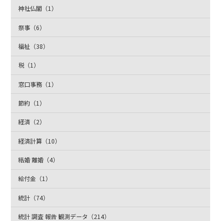
神社仏閣（1）
祭事（6）
福祉（38）
税（1）
窓口事務（1）
節約（1）
経済（2）
経済計算（10）
結婚 離婚（4）
給付金（1）
統計（74）
統計 調査 報告 観測データ（214）