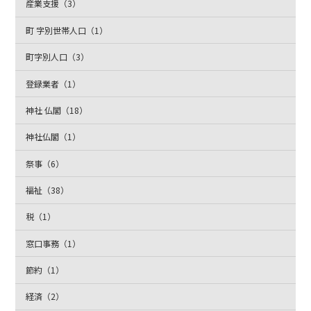
産業支援（3）
町 字別世帯人口（1）
町字別人口（3）
登録業者（1）
神社 仏閣（18）
神社仏閣（1）
祭事（6）
福祉（38）
税（1）
窓口事務（1）
節約（1）
経済（2）