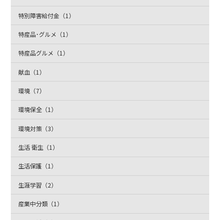
特別障害給付金（1）
特産品･グルメ（1）
特産品グルメ（1）
献血（1）
環境（7）
環境保全（1）
環境対策（3）
生活 衛生（1）
生活保護（1）
生涯学習（2）
産業中分類（1）