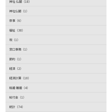
神社 仏閣（18）
神社仏閣（1）
祭事（6）
福祉（38）
税（1）
窓口事務（1）
節約（1）
経済（2）
経済計算（10）
結婚 離婚（4）
給付金（1）
統計（74）