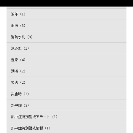
河川（1）
沿革（1）
消防（6）
消防水利（8）
涼み処（1）
温泉（4）
湖沼（2）
災害（2）
災害時（3）
熱中症（3）
熱中症特別警戒アラート（1）
熱中症特別警戒情報（1）