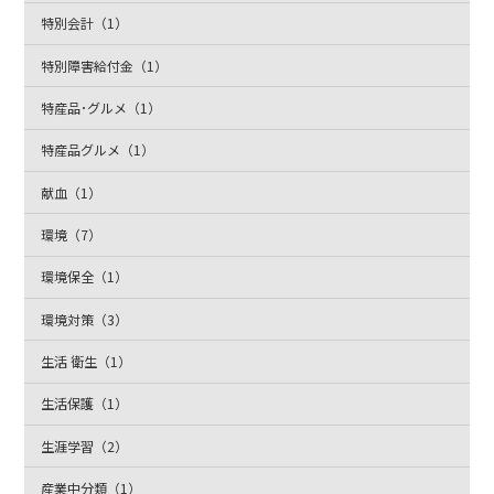
特別会計（1）
特別障害給付金（1）
特産品･グルメ（1）
特産品グルメ（1）
献血（1）
環境（7）
環境保全（1）
環境対策（3）
生活 衛生（1）
生活保護（1）
生涯学習（2）
産業中分類（1）