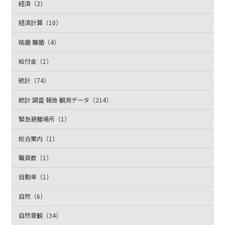
経済（2）
経済計算（10）
結婚 離婚（4）
給付金（1）
統計（74）
統計 調査 報告 観測データ（214）
緊急避難場所（1）
総合案内（1）
職員数（1）
自動車（1）
自然（6）
自然景観（34）