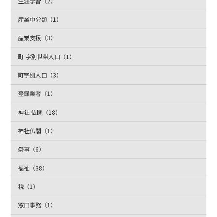
生涯学習（2）
産業中分類（1）
産業支援（3）
町 字別世帯人口（1）
町字別人口（3）
登録業者（1）
神社 仏閣（18）
神社仏閣（1）
祭事（6）
福祉（38）
税（1）
窓口事務（1）