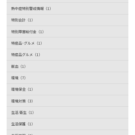
熱中症特別警戒情報（1）
特別会計（1）
特別障害給付金（1）
特産品･グルメ（1）
特産品グルメ（1）
献血（1）
環境（7）
環境保全（1）
環境対策（3）
生活 衛生（1）
生活保護（1）