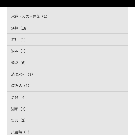
水道（2）
水道・ガス・電気（1）
決算（18）
河川（1）
沿革（1）
消防（6）
消防水利（8）
涼み処（1）
温泉（4）
湖沼（2）
災害（2）
災害時（3）