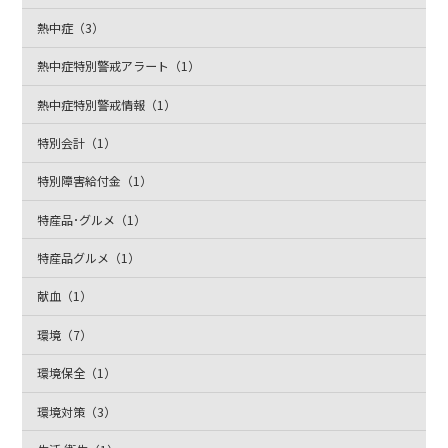
熱中症（3）
熱中症特別警戒アラート（1）
熱中症特別警戒情報（1）
特別会計（1）
特別障害給付金（1）
特産品･グルメ（1）
特産品グルメ（1）
献血（1）
環境（7）
環境保全（1）
環境対策（3）