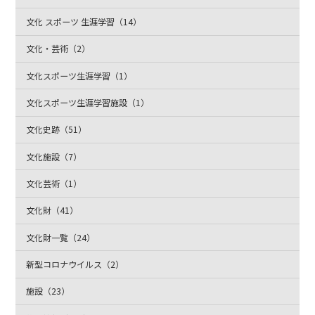
文化 スポーツ 生涯学習（14）
文化・芸術（2）
文化スポーツ生涯学習（1）
文化スポーツ生涯学習施設（1）
文化史跡（51）
文化施設（7）
文化芸術（1）
文化財（41）
文化財一覧（24）
新型コロナウイルス（2）
施設（23）