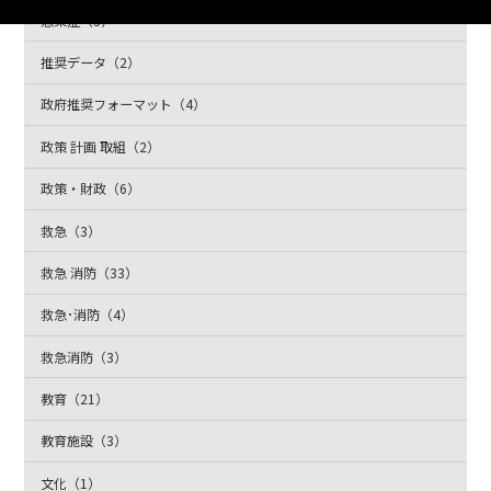
感染症（3）
推奨データ（2）
政府推奨フォーマット（4）
政策 計画 取組（2）
政策・財政（6）
救急（3）
救急 消防（33）
救急･消防（4）
救急消防（3）
教育（21）
教育施設（3）
文化（1）