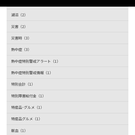
温泉（4）
湖沼（2）
災害（2）
災害時（3）
熱中症（3）
熱中症特別警戒アラート（1）
熱中症特別警戒情報（1）
特別会計（1）
特別障害給付金（1）
特産品･グルメ（1）
特産品グルメ（1）
献血（1）