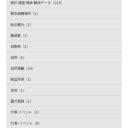
統計 調査 報告 観測データ（214）
緊急避難場所（1）
総合案内（1）
職員数（1）
自動車（1）
自然（6）
自然景観（34）
航空写真（1）
芸術（1）
蓄犬登録（1）
行事 イベント（1）
行事･イベント（8）