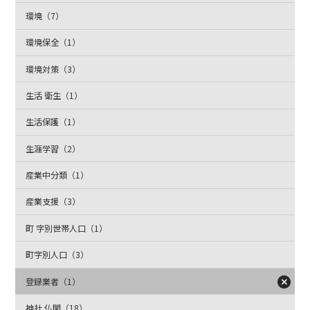
環境（7）
環境保全（1）
環境対策（3）
生活 衛生（1）
生活保護（1）
生涯学習（2）
産業中分類（1）
産業支援（3）
町 字別世帯人口（1）
町字別人口（3）
登録業者（1）
神社 仏閣（18）