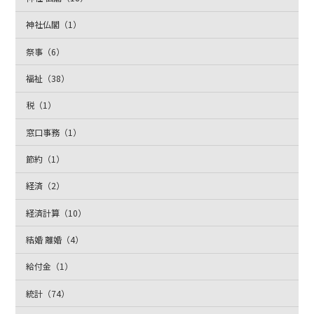
神社仏閣（1）
祭事（6）
福祉（38）
税（1）
窓口事務（1）
節約（1）
経済（2）
経済計算（10）
結婚 離婚（4）
給付金（1）
統計（74）