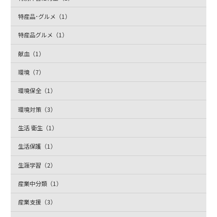
特産品･グルメ（1）
特産品グルメ（1）
献血（1）
環境（7）
環境保全（1）
環境対策（3）
生活 衛生（1）
生活保護（1）
生涯学習（2）
産業中分類（1）
産業支援（3）