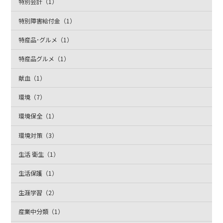
特別会計（1）
特別障害給付金（1）
特産品･グルメ（1）
特産品グルメ（1）
献血（1）
環境（7）
環境保全（1）
環境対策（3）
生活 衛生（1）
生活保護（1）
生涯学習（2）
産業中分類（1）