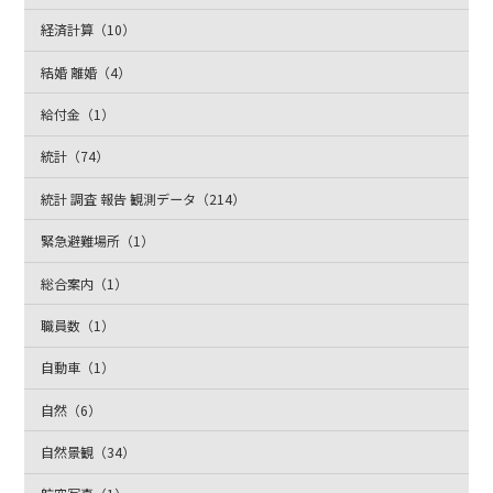
経済計算（10）
結婚 離婚（4）
給付金（1）
統計（74）
統計 調査 報告 観測データ（214）
緊急避難場所（1）
総合案内（1）
職員数（1）
自動車（1）
自然（6）
自然景観（34）