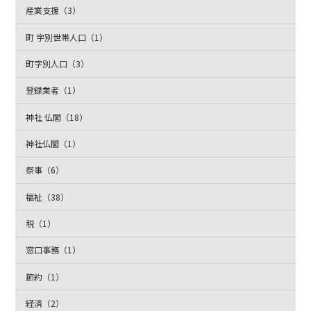
産業支援（3）
町 字別世帯人口（1）
町字別人口（3）
登録業者（1）
神社 仏閣（18）
神社仏閣（1）
祭事（6）
福祉（38）
税（1）
窓口事務（1）
節約（1）
経済（2）