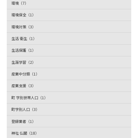
環境（7）
環境保全（1）
環境対策（3）
生活 衛生（1）
生活保護（1）
生涯学習（2）
産業中分類（1）
産業支援（3）
町 字別世帯人口（1）
町字別人口（3）
登録業者（1）
神社 仏閣（18）