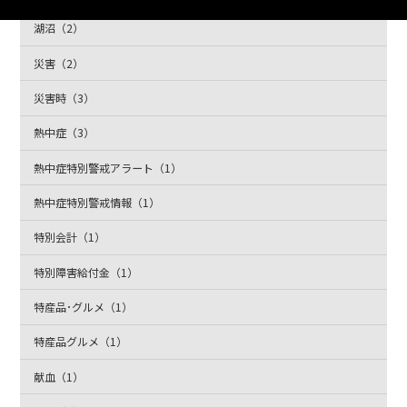
湖沼（2）
災害（2）
災害時（3）
熱中症（3）
熱中症特別警戒アラート（1）
熱中症特別警戒情報（1）
特別会計（1）
特別障害給付金（1）
特産品･グルメ（1）
特産品グルメ（1）
献血（1）