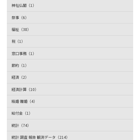
神社仏閣（1）
祭事（6）
福祉（38）
税（1）
窓口事務（1）
節約（1）
経済（2）
経済計算（10）
結婚 離婚（4）
給付金（1）
統計（74）
統計 調査 報告 観測データ（214）