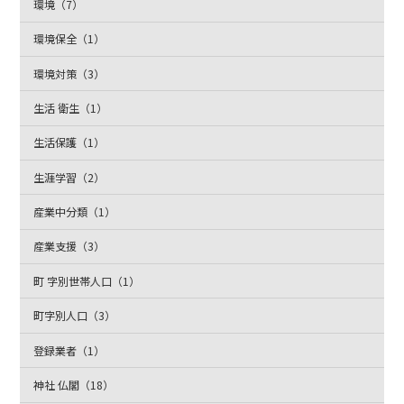
環境（7）
環境保全（1）
環境対策（3）
生活 衛生（1）
生活保護（1）
生涯学習（2）
産業中分類（1）
産業支援（3）
町 字別世帯人口（1）
町字別人口（3）
登録業者（1）
神社 仏閣（18）