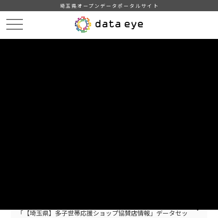
埼玉県オープンデータポータルサイト
HOME
お知らせ
UPDATE
LOG
更新情報
2024年04月17日
「【埼玉県】多子世帯応援ショップ協賛店情報」データセッ
トを更新しました。
2024年04月17日
「【埼玉県】ママ・パパ・リフレッシュ事業協力店情報」デ
ータセットを更新しました。
2024年04月16日
「【埼玉県】多子世帯応援ショップ協賛店情報」データセッ