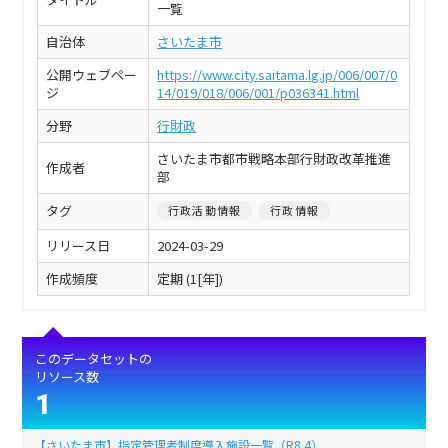
一覧
自治体
さいたま市
公開ウェブペー
https://www.city.saitama.lg.jp/006/007/0
ジ
14/019/018/006/001/p036341.html
分野
行財政
さいたま市都市戦略本部行財政改革推進
作成者
部
タグ
行政活動情報
行政情報
リリース日
2024-03-29
作成頻度
定期 (1[年])
このデータセットの
リソース数
1
【さいたま市】指定管理者制度導入施設一覧（R8.4）