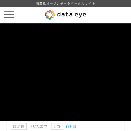
埼玉県オープンデータポータルサイト
HOME
データカタログ
【さいたま市】指定管理者制度導入施設一覧
DATA
CATA
データカタログ
データセット名
【さいたま市】指定管理者制度導入
施設一覧
指定管理者制度導入施設一覧（令和8年4月1日現在）
自治体
さいたま市
分野
行財政