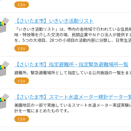
CSV
【さいたま市】いきいき活動リスト
「いきいき活動リスト」は、市内の各地域で行われている住民
味・特技等を介した交流の場、民間企業やＮＰＯ法人が提供す
を、5つの大項目、28つの小項目の活動内容に分類し、日常生
CSV
【さいたま市】指定避難所・指定緊急避難場所一覧
避難所、緊急避難場所として指定している公共施設の一覧をま
CSV
【さいたま市】スマート水道メーター検針データ一
美園地区の一部で実施しているスマート水道メーター実証実験
計を一覧にまとめたものです。
CSV