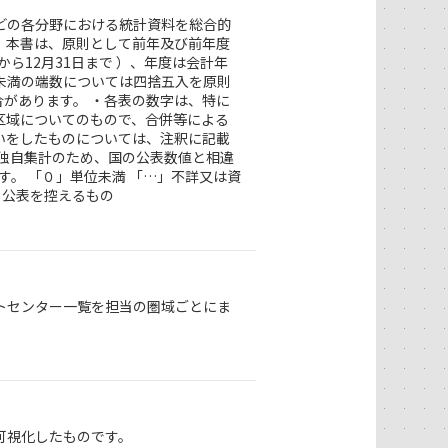
どの各分野における統計資料を総合的
。本書は、原則として前年及び前年度
ら12月31日まで ）、年度は会計年
位未満の端数については四捨五入を原則
があります。 ・各表の数字は、特に
区域についてのもので、合併等による
いをしたものについては、注釈に記載
市独自集計のため、国の公表数値と相違
す。 「０」単位未満 「…」不詳又は資
」公表を控えるもの
トセンター一覧を担当の圏域ごとにま
可視化したものです。