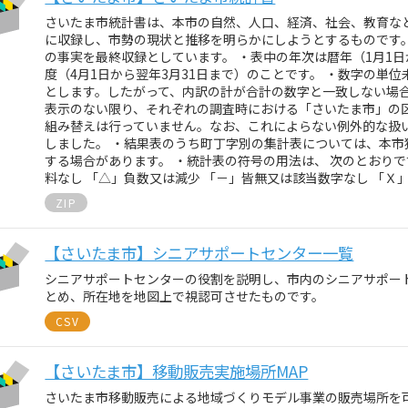
さいたま市統計書は、本市の自然、人口、経済、社会、教育な
に収録し、市勢の現状と推移を明らかにしようとするものです
の事実を最終収録としています。 ・表中の年次は暦年（1月1日か
度（4月1日から翌年3月31日まで）のことです。 ・数字の単
とします。したがって、内訳の計が合計の数字と一致しない場合
表示のない限り、それぞれの調査時における「さいたま市」の
組み替えは行っていません。なお、これによらない例外的な扱
しました。 ・結果表のうち町丁字別の集計表については、本
する場合があります。 ・統計表の符号の用法は、 次のとおりで
料なし 「△」負数又は減少 「－」皆無又は該当数字なし 「Ｘ
ZIP
【さいたま市】シニアサポートセンター一覧
シニアサポートセンターの役割を説明し、市内のシニアサポー
とめ、所在地を地図上で視認可させたものです。
CSV
【さいたま市】移動販売実施場所MAP
さいたま市移動販売による地域づくりモデル事業の販売場所を