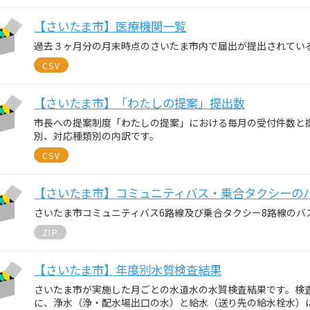
【さいたま市】医療機関一覧
過去３ヶ月分の月末時点のさいたま市内で届出が提出されてい
CSV
【さいたま市】「わたしの提案」提出数
市長への提案制度「わたしの提案」における毎月の受付件数と
別、対応種類別の内訳です。
CSV
【さいたま市】コミュニティバス・乗合タクシーのバス情
さいたま市コミュニティバス6路線及び乗合タクシー8路線のバス情報
ZIP
【さいたま市】年度別水質検査結果
さいたま市が実施した月ごとの水道水の水質検査結果です。検
に、浄水（浄・配水場出口の水）と給水（送り先の給水栓水）