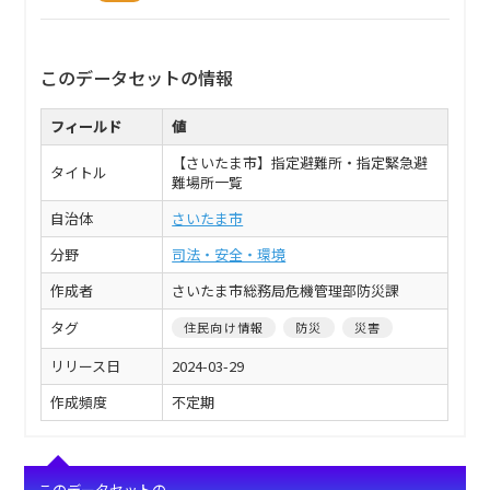
このデータセットの情報
フィールド
値
【さいたま市】指定避難所・指定緊急避
タイトル
難場所一覧
自治体
さいたま市
分野
司法・安全・環境
作成者
さいたま市総務局危機管理部防災課
タグ
住民向け情報
防災
災害
リリース日
2024-03-29
作成頻度
不定期
このデータセットの