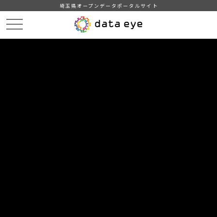
埼玉県オープンデータポータルサイト
HOME
データカタログ
【さいたま市】指定避難所・指定緊急避難場所一覧
DATA
CATA
データカタログ
データセット名
【さいたま市】指定避難所・指定緊
急避難場所一覧
避難所、緊急避難場所として指定している公共施設の一覧をま
とめたものです。