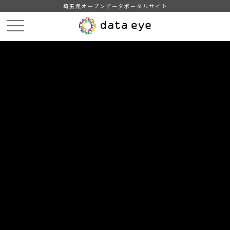
埼玉県オープンデータポータルサイト
HOME
データカタログ
【さいたま市】施術所一覧
DATA
CATA
データカタログ
データセット名
【さいたま市】施術所一覧
過去３ヶ月分の月末時点のさいたま市内で届出が提出されてい
る施術所一覧です。
自治体
さいたま市
分野
社会保障・衛生