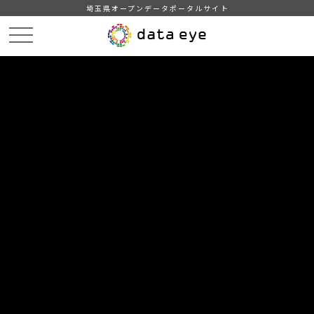
埼玉県オープンデータポータルサイト
HOME
データカタログ
【さいたま市】人流データ（都心・副都心）
DATA
CATA
データカタログ
データセット名
【さいたま市】人流データ（都心・
副都心）
都心（大宮駅・さいたま新都心周辺地区、浦和駅周辺地区）、
副都心（日進・宮原地区、武蔵浦和地区、美園地区、岩槻駅周
辺地区）に30分以上滞在した人口を集計したものです。