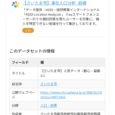
【さいたま市】滞在人口分析_岩槻
「データ提供：KDDI・技研商事インターナショナル
「KDDI Location Analyzer」 ※auスマートフォンユ
ーザーのうち個別同意を得たユーザーを対象に、個
人を特定できない処理を行って集計しております。
CSV
このデータセットの情報
フィールド
値
【さいたま市】人流データ（都心・副都
タイトル
心）
自治体
さいたま市
公開ウェブペー
https://www.city.saitama.lg.jp/006/013/0
ジ
10/p114497.html
分野
人口・世帯
作成者
さいたま市都市局都市計画部都市総務課