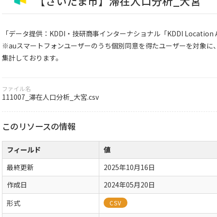
【さいたま市】滞在人口分析_大宮
「データ提供：KDDI・技研商事インターナショナル「KDDI Location An
※auスマートフォンユーザーのうち個別同意を得たユーザーを対象に
集計しております。
ファイル名
111007_滞在人口分析_大宮.csv
このリソースの情報
フィールド
値
最終更新
2025年10月16日
作成日
2024年05月20日
形式
CSV