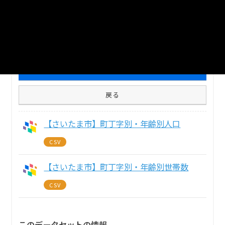
自治体
さいたま市
分野
人口・世帯
2
個のリソースがあります
まとめてダウンロード
戻る
【さいたま市】町丁字別・年齢別人口
CSV
【さいたま市】町丁字別・年齢別世帯数
CSV
このデータセットの情報