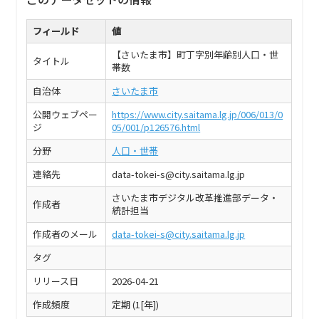
フィールド
値
【さいたま市】町丁字別年齢別人口・世
タイトル
帯数
自治体
さいたま市
公開ウェブペー
https://www.city.saitama.lg.jp/006/013/0
ジ
05/001/p126576.html
分野
人口・世帯
連絡先
data-tokei-s@city.saitama.lg.jp
さいたま市デジタル改革推進部データ・
作成者
統計担当
作成者のメール
data-tokei-s@city.saitama.lg.jp
タグ
リリース日
2026-04-21
作成頻度
定期 (1[年])