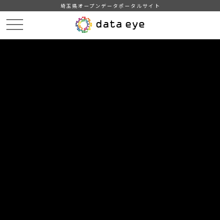
埼玉県オープンデータポータルサイト
HOME
データカタログ
【さいたま市】町丁字別年齢別人口・世帯数
DATA
CATA
データカタログ
データセット名
【さいたま市】町丁字別年齢別人
口・世帯数
住民基本台帳による令和8年1月1日時点の町丁字別年齢別人口・
世帯数をまとめたものです。