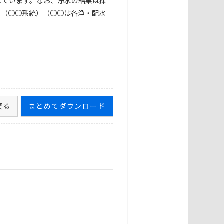
しています。なお、浄水の結果は採
水（〇〇系統）（〇〇は各浄・配水
戻る
まとめてダウンロード