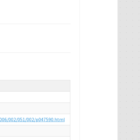
1/006/002/051/002/p047590.html