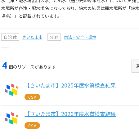
水（浄・配水場出口の水）と給水（送り先の給水栓水）について実施
水場所が各浄・配水場名になっており、給水の結果は採水場所が「給
場名）」と記載されています。
自治体
さいたま市
分野
司法・安全・環境
4
個のリソースがあります
【さいたま市】2025年度水質検査結果
CSV
【さいたま市】2026年度水質検査結果
CSV