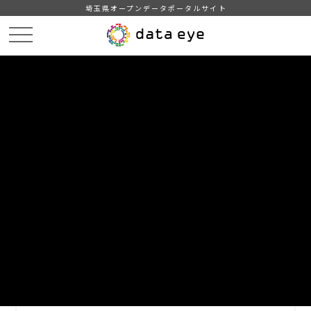
埼玉県オープンデータポータルサイト
HOME
データカタログ
【さいたま市】さいたま市市税の使いみちモデルケース別データ
DATA
CATA
データカタログ
データセット名
【さいたま市】さいたま市市税の使
いみちモデルケース別データ
市民の皆様がどれだけの税金を負担し、それがどのような使い
みちにいくら使われているかを分かりやすく知っていただくた
めに、「さいたま市市税の使いみち」を公開しています。