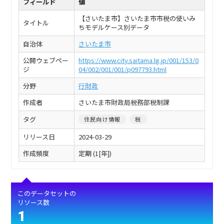
フィールド
値
【さいたま市】さいたま市市税の使いみ
タイトル
ちモデルケース別データ
自治体
さいたま市
公開ウェブペー
https://www.city.saitama.lg.jp/001/153/0
ジ
04/002/001/001/p097793.html
分野
行財政
作成者
さいたま市財政局税務部税制課
タグ
住民向け情報
税
リリース日
2024-03-29
作成頻度
定期 (1[年])
このデータセットの
リソース数
1