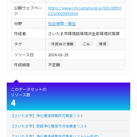
公開ウェブペー
https://www.city.saitama.lg.jp/001/009/0
ジ
13/p002384.html
分野
社会保障・衛生
作成者
さいたま市環境局環境共生部環境対策課
タグ
住民向け情報
ごみ
環境
リリース日
2024-03-29
作成頻度
不定期
このデータセットの
リソース数
4
【さいたま市】浄化槽清掃業許可業者リスト
【さいたま市】登録浄化槽保守点検業者リスト
【さいたま市】浄化槽清掃業許可業者リスト(csv形式)