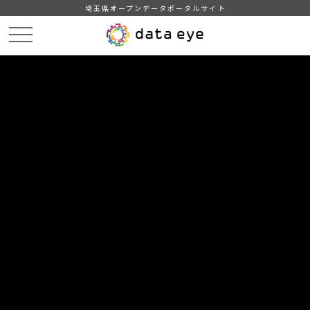
埼玉県オープンデータポータルサイト
HOME
データカタログ
【さいたま市】浄化槽保守点検業者・清掃業許可業者リスト
DATA
CATA
データカタログ
データセット名
【さいたま市】浄化槽保守点検業
者・清掃業許可業者リスト
浄化槽保守点検業者・清掃業許可業者のリストです。
自治体
さいたま市
分野
社会保障・衛生