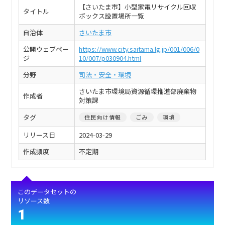
【さいたま市】小型家電リサイクル回収
タイトル
ボックス設置場所一覧
自治体
さいたま市
公開ウェブペー
https://www.city.saitama.lg.jp/001/006/0
ジ
10/007/p030904.html
分野
司法・安全・環境
さいたま市環境局資源循環推進部廃棄物
作成者
対策課
タグ
住民向け情報
ごみ
環境
リリース日
2024-03-29
作成頻度
不定期
このデータセットの
リソース数
1