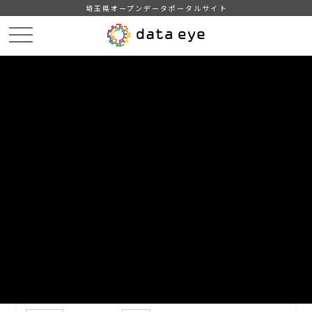
埼玉県オープンデータポータルサイト
HOME
データカタログ
【さいたま市】小型家電リサイクル回収ボックス設置場所一覧
DATA
CATA
データカタログ
データセット名
【さいたま市】小型家電リサイクル
回収ボックス設置場所一覧
さいたま市内の小型家電回収ボックス及び電池回収箱の設置場
所を一覧にしたものです．