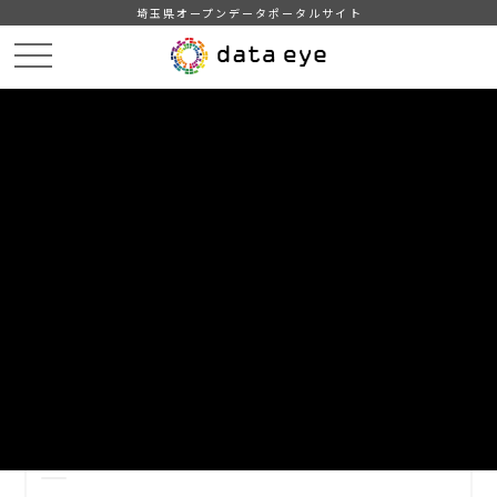
埼玉県オープンデータポータルサイト
HOME
データカタログ
【和光市】イベント一覧
DATA
CATA
データカタログ
データセット名
【和光市】イベント一覧
和光市内で定期的に開催されるイベント一覧（R8年度開催
分）。自治体標準オープンデータセット準拠
自治体
和光市
分野
運輸・観光