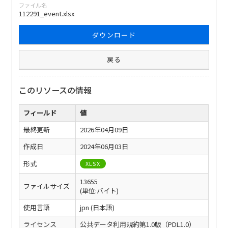
ファイル名
112291_event.xlsx
ダウンロード
戻る
このリソースの情報
フィールド
値
最終更新
2026年04月09日
作成日
2024年06月03日
形式
XLSX
13655
ファイルサイズ
(単位:バイト)
使用言語
jpn (日本語)
ライセンス
公共データ利用規約第1.0版（PDL1.0）