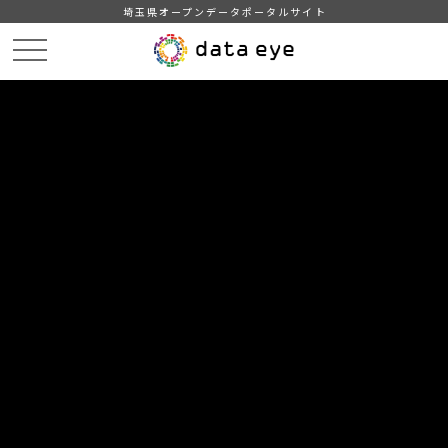
埼玉県オープンデータポータルサイト
HOME
データカタログ
【越谷市】公衆無線LANアクセスポイント一覧
DATA
CATA
データカタログ
データセット名
【越谷市】公衆無線LANアクセスポ
イント一覧
越谷市が設置または越谷市の施設に設置された公衆無線LANア
クセスポイントの一覧です。