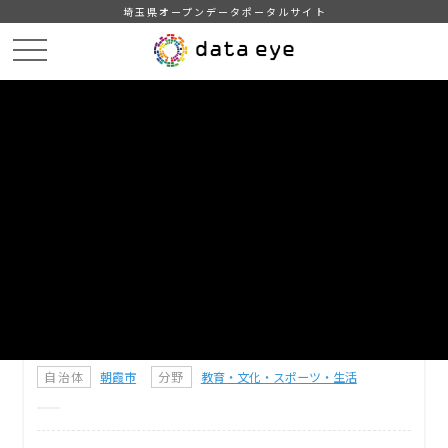
埼玉県オープンデータポータルサイト
HOME
データカタログ
【朝霞市】文化財一覧
DATA
CATA
データカタログ
データセット名
【朝霞市】文化財一覧
朝霞市指定文化財の一覧
自治体
朝霞市
分野
教育・文化・スポーツ・生活