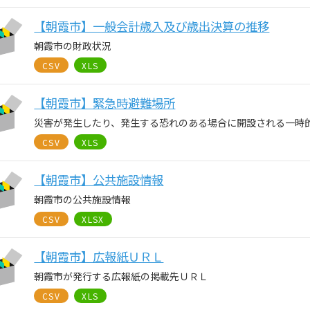
【朝霞市】一般会計歳入及び歳出決算の推移
朝霞市の財政状況
CSV
XLS
【朝霞市】緊急時避難場所
災害が発生したり、発生する恐れのある場合に開設される一時
CSV
XLS
【朝霞市】公共施設情報
朝霞市の公共施設情報
CSV
XLSX
【朝霞市】広報紙ＵＲＬ
朝霞市が発行する広報紙の掲載先ＵＲＬ
CSV
XLS