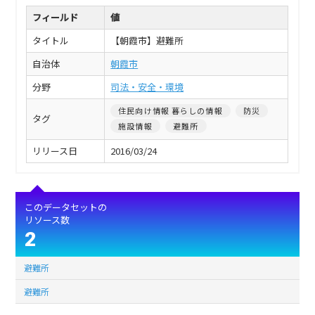
フィールド
値
タイトル
【朝霞市】避難所
自治体
朝霞市
分野
司法・安全・環境
住民向け情報 暮らしの情報
防災
タグ
施設情報
避難所
リリース日
2016/03/24
このデータセットの
リソース数
2
避難所
避難所