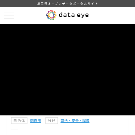
埼玉県オープンデータポータルサイト
HOME
データカタログ
【朝霞市】避難所
DATA
CATA
データカタログ
データセット名
【朝霞市】避難所
朝霞市の避難所
避難した住民等を一時的に滞在させる施設
自治体
朝霞市
分野
司法・安全・環境