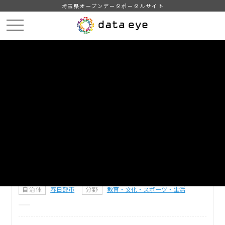
埼玉県オープンデータポータルサイト
HOME
データカタログ
【春日部市】学校給食献立情報
DATA
CATA
データカタログ
データセット名
【春日部市】学校給食献立情報
春日部市の学校給食献立情報です。
自治体
春日部市
分野
教育・文化・スポーツ・生活