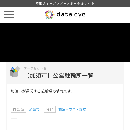
埼玉県オープンデータポータルサイト
HOME
データカタログ
【加須市】公営駐輪所一覧
DATA
CATA
データカタログ
データセット名
【加須市】公営駐輪所一覧
加須市が運営する駐輪場の情報です。
自治体
加須市
分野
司法・安全・環境