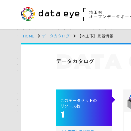
埼玉県
オープンデータポー
HOME
データカタログ
【本庄市】景観情報
DATA
データカタログ
このデータセットの
リソース数
1