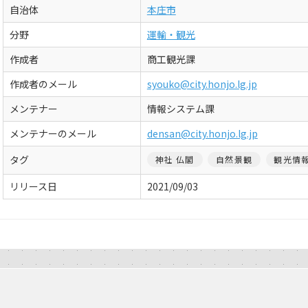
自治体
本庄市
分野
運輸・観光
作成者
商工観光課
作成者のメール
syouko@city.honjo.lg.jp
メンテナー
情報システム課
メンテナーのメール
densan@city.honjo.lg.jp
タグ
神社 仏閣
自然景観
観光情
リリース日
2021/09/03