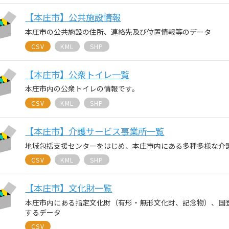
【本庄市】公共施設情報
本庄市の公共施設の住所、連絡先及び位置情報等のデータ
CSV
KML
SHP
【本庄市】公衆トイレ一覧
本庄市内の公衆トイレの情報です。
CSV
KML
SHP
【本庄市】介護サービス事業所一覧
地域包括支援センターをはじめ、本庄市内にある多種多様な介
CSV
KML
SHP
【本庄市】文化財一覧
本庄市内にある指定文化財（有形・無形文化財、記念物）、国
するデータ
CSV