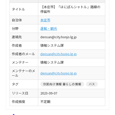
【本庄市】「はにぽんシャトル」路線の
タイトル
停留所
自治体
本庄市
分野
運輸・観光
連絡先
densan@city.honjo.lg.jp
作成者
情報システム課
作成者のメール
densan@city.honjo.lg.jp
メンテナー
情報システム課
メンテナーのメ
densan@city.honjo.lg.jp
ール
タグ
住民向け情報 暮らしの情報
バス
リリース日
2023-09-07
作成頻度
不定期