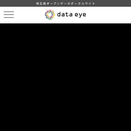
埼玉県オープンデータポータルサイト
HOME
データカタログ
【本庄市】「はにぽんシャトル」路線の停留所
DATA
CATA
データカタログ
データセット名
【本庄市】「はにぽんシャトル」路
線の停留所
「はにぽんシャトル」路線の停留所のデータです。
自治体
本庄市
分野
運輸・観光