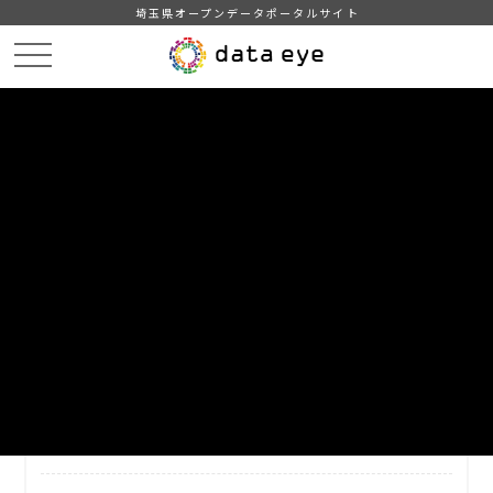
埼玉県オープンデータポータルサイト
HOME
データカタログ
【ふじみ野市】イベントカレンダー
DATA
CATA
データカタログ
データセット名
【ふじみ野市】イベントカレンダー
ふじみ野市のイベント情報です。
自治体
ふじみ野市
分野
運輸・観光