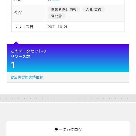
事業者向け情報
入札 契約
タグ
官公需
リリース日
2021-10-21
このデータセットの
リソース数
1
官公需契約実績推移
データカタログ