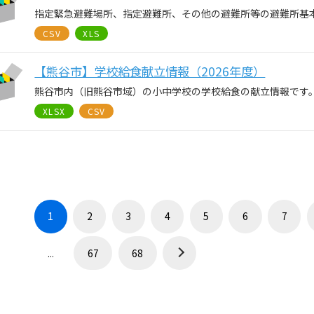
指定緊急避難場所、指定避難所、その他の避難所等の避難所基
CSV
XLS
【熊谷市】学校給食献立情報（2026年度）
熊谷市内（旧熊谷市域）の小中学校の学校給食の献立情報です
XLSX
CSV
1
2
3
4
5
6
7
...
67
68