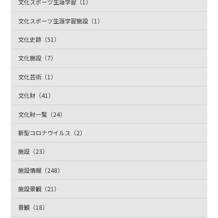
文化スポーツ生涯学習（1）
文化スポーツ生涯学習施設（1）
文化史跡（51）
文化施設（7）
文化芸術（1）
文化財（41）
文化財一覧（24）
新型コロナウイルス（2）
施設（23）
施設情報（248）
施設景観（21）
景観（18）