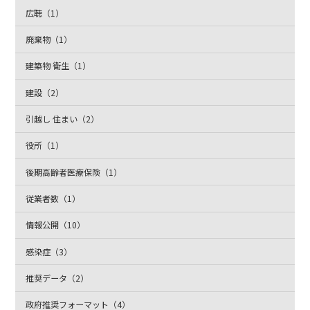
広聴（1）
廃棄物（1）
建築物 衛生（1）
建設（2）
引越し 住まい（2）
役所（1）
後期高齢者医療保険（1）
従業者数（1）
情報公開（10）
感染症（3）
推奨データ（2）
政府推奨フォーマット（4）