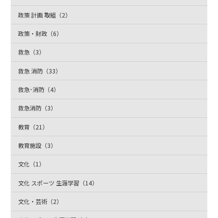
政策 計画 取組（2）
政策・財政（6）
救急（3）
救急 消防（33）
救急･消防（4）
救急消防（3）
教育（21）
教育施設（3）
文化（1）
文化 スポーツ 生涯学習（14）
文化・芸術（2）