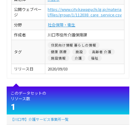
公開ウェブペー
https://www.city.kawaguchi.lg.jp/materia
ジ
l/files/group/1/112038_care_service.csv
分野
社会保障・衛生
作成者
川口市役所介護保険課
住民向け情報 暮らしの情報
タグ
健康 医療
施設
高齢者 介護
施設情報
介護
福祉
リリース日
2020/09/03
このデータセットの
リソース数
1
【川口市】介護サービス事業所一覧