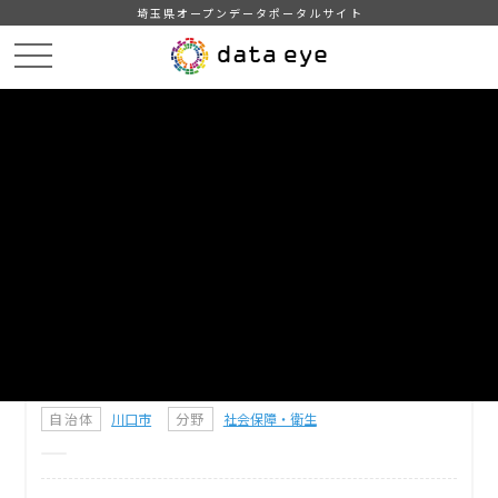
埼玉県オープンデータポータルサイト
HOME
データカタログ
【川口市】介護サービス事業所一覧
DATA
CATA
データカタログ
データセット名
【川口市】介護サービス事業所一覧
川口市内にある介護サービス事業所に関する情報です。
自治体
川口市
分野
社会保障・衛生