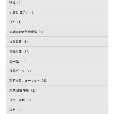
建設（2）
引越し 住まい（2）
役所（1）
後期高齢者医療保険（1）
従業者数（1）
情報公開（10）
感染症（3）
推奨データ（2）
政府推奨フォーマット（4）
政策 計画 取組（2）
政策・財政（6）
救急（3）