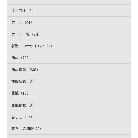
文化芸術（1）
文化財（41）
文化財一覧（24）
新型コロナウイルス（2）
施設（23）
施設情報（248）
施設景観（21）
景観（18）
景観情報（9）
暮らし（15）
暮らしの情報（2）