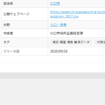
自治体
川口市
https://www.city.kawaguchi.lg.jp/
公開ウェブページ
pulation_2017.csv
分野
人口・世帯
作成者
川口市役所企画経営課
タグ
統計 調査 報告 観測データ
行政
リリース日
2020/09/16