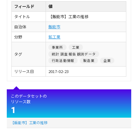
フィールド
値
タイトル
【飯能市】工業の推移
自治体
飯能市
分野
鉱工業
事業所
工業
タグ
統計 調査 報告 観測データ
行政活動情報
製造業
企業
リリース日
2017-02-23
このデータセットの
リソース数
1
【飯能市】工業の推移