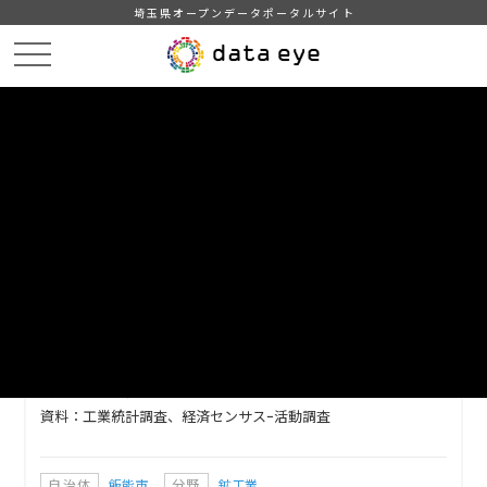
埼玉県オープンデータポータルサイト
HOME
データカタログ
【飯能市】工業の推移
DATA
CATA
データカタログ
データセット名
【飯能市】工業の推移
飯能市の工業（従業者４人以上の製造業事業所）の推移の情報
です。
（事業所数・従業者数・製造品出荷額等）
資料：工業統計調査、経済センサスｰ活動調査
自治体
飯能市
分野
鉱工業